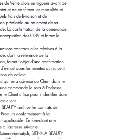
les de Vente alors en vigueur avant de
ter et de confirmer les modalités et
tuels frais de livraison et de
ation préalable au paiement de sa
e. La confirmation de la commande
e acceptation des CGV et forme le
mations contractuelles relatives à la
, dont la référence de la
, feront l'objet d'une confirmation
 d'e-mail dans les minutes qui suivent
tion de celle-ci.
il qui sera adressé au Client dans le
une commande le sera à l’adresse
 le Client utilise pour s’identifier dans
ce client.
BEAUTY archive les contrats de
 Produits conformément à la
tion applicable. En formulant une
à l’adresse suivante
@sienna-beauty.fr, SIENNA BEAUTY