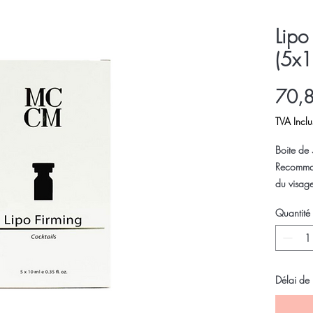
Lipo
(5x1
70,
TVA Inclu
Boite de
Recommand
du visage
Quantité
Raffermiss
empêche l
raffermit
Délai de