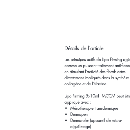
Détails de l'article
Les principes actifs de Lipo Firming agis
comme un puissant traitement anti-flacci
en stimulant l'activité des fibroblastes
directement impliqués dans la synthèse
collagène et de l'élastine.
Lipo Firming 5x10ml - MCCM peut êtr
appliqué avec :
Mésothérapie transdermique
Dermapen
Dermaroler (appareil de micro-
aiguilletage)