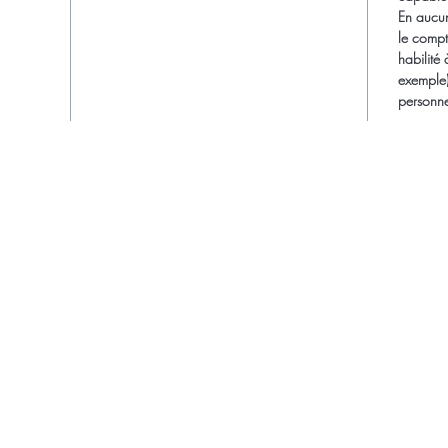
En aucun 
le compte
habilité
exemple).
personne
Accueil
Prestations
Formations
Contact
Boutique