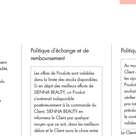
Politique d'échange et de
Politiq
remboursement
sent
Au mo
dité,
Client 
Les offres de Produits sont valables
les ajo
dans la limite des stocks disponibles.
 du
Produit
Si en dépit des meilleurs efforts de
souhait
SIENNA BEAUTY, un Produit
vérifi
s’avérerait indisponible
e
prix to
postérieurement à la commande du
précé
Client, SIENNA BEAUTY en
le con
informera le Client par quelque
valider
moyen que ce soit, dans les meilleurs
délais et le Client aura le choix entre
Le Client