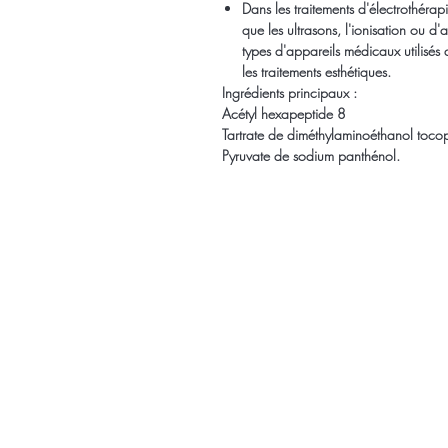
Dans les traitements d'électrothérapi
que les ultrasons, l'ionisation ou d'a
types d'appareils médicaux utilisés
les traitements esthétiques.
Ingrédients principaux :
Acétyl hexapeptide 8
Tartrate de diméthylaminoéthanol toco
Pyruvate de sodium panthénol.