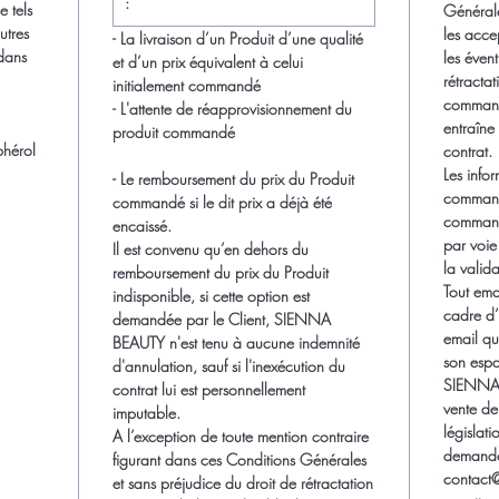
:
e tels
Généra
utres
les accep
- La livraison d’un Produit d’une qualité
 dans
les éven
et d’un prix équivalent à celui
rétract
initialement commandé
command
- L'attente de réapprovisionnement du
entraîn
produit commandé
phérol
contrat.
Les infor
- Le remboursement du prix du Produit
commande
commandé si le dit prix a déjà été
commande
encaissé.
par voie
Il est convenu qu’en dehors du
la valida
remboursement du prix du Produit
Tout ema
indisponible, si cette option est
cadre d’
demandée par le Client, SIENNA
email que
BEAUTY n'est tenu à aucune indemnité
son espa
d'annulation, sauf si l'inexécution du
SIENNA 
contrat lui est personnellement
vente de
imputable.
législa
A l’exception de toute mention contraire
demande 
figurant dans ces Conditions Générales
contact
et sans préjudice du droit de rétractation