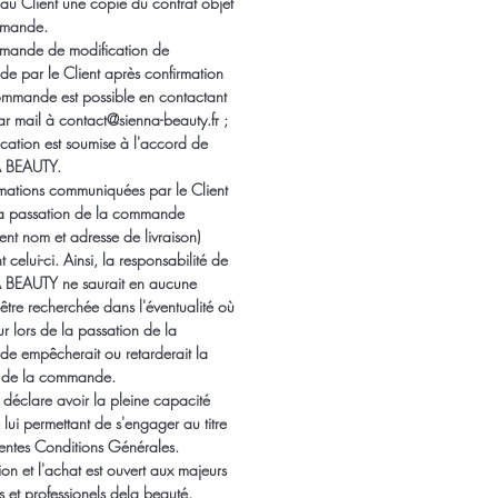
 au Client une copie du contrat objet
emande.
emande de modification de
 par le Client après confirmation
mmande est possible en contactant
ar mail à contact@sienna-beauty.fr ;
ication est soumise à l'accord de
 BEAUTY.
rmations communiquées par le Client
la passation de la commande
nt nom et adresse de livraison)
celui-ci. Ainsi, la responsabilité de
BEAUTY ne saurait en aucune
être recherchée dans l'éventualité où
ur lors de la passation de la
 empêcherait ou retarderait la
n de la commande.
 déclare avoir la pleine capacité
 lui permettant de s'engager au titre
entes Conditions Générales.
tion et l'achat est ouvert aux majeurs
 et professionels dela beauté.