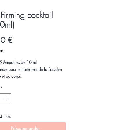
 Firming cocktail
0ml)
Prix
80 €
se
 5 Ampoules de 10 ml
é pour le traitement de la flacidité
 et du corps.
*
ant agit sur les radicaux libres -
'oxydation cellulair - renforce et
 la peau du visage et du corps.
 3 mois
Précommander