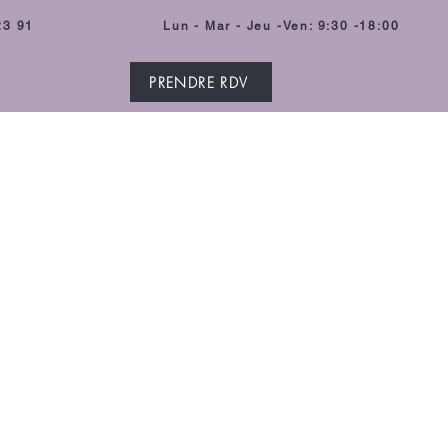
23 91
Lun - Mar - Jeu -Ven: 9:30 -18:00
PRENDRE RDV
CCUEIL
PRESTATIONS
FORMATIONS
INFOS PRATIQUES