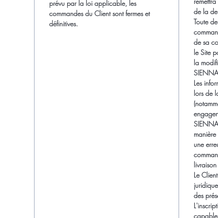
remettra
prévu par la loi applicable, les
de la d
commandes du Client sont fermes et
Toute d
définitives.
commande
de sa co
le Site p
la modif
SIENNA
Les info
lors de 
(notamme
engagent 
SIENNA 
manière 
une erre
commande
livraiso
Le Client
juridique
des prés
L'inscrip
capables